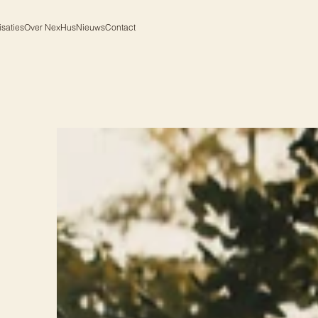
isaties
Over NexHus
Nieuws
Contact